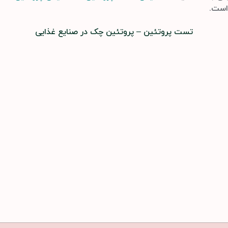
است.
تست پروتئین – پروتئین چک در صنایع غذایی