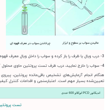
3- درب ویال یا ظرف را باز کرده و سواب را داخل ویال معرف قهوه ای قرار دهید و تقریباً به مدت 30 ثانیه در معرف قهوه‌ای رنگ بچرخانید.
4- سواب را خارج نمایید، درب ظرف تست پروتئین حاوی محلول کنترل پروتئین را با احتیاط کامل ببندید.
هنگام انجام آزمایش‌های تشخیص باقی‌مانده پروتئین، پیروی ا
تعیین‌شده بسیار مهم است. اعتبارسنجی و اقدامات کنترل کیفیت م
اندیکاتور PCD اتوکلاو 600 عددی
تست پروتئین