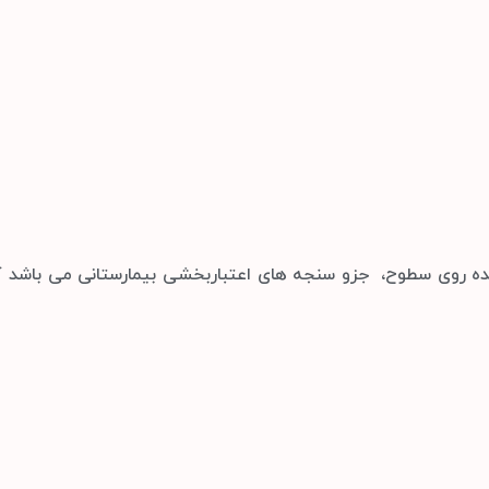
نده روی سطوح، جزو سنجه های اعتباربخشی بیمارستانی می باشد