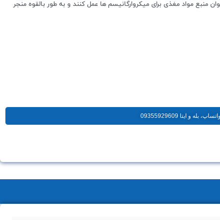
ان منبع مواد مغذی برای میکروارگانیسم ها عمل کنند و به طور بالقوه منجر
ه و ایتا 09355929609