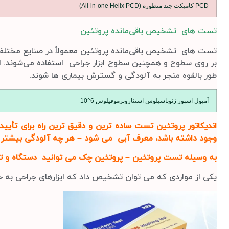
PCD کامپکت چند منظوره (All-in-one Helix PCD)
تست های تشخیص باقی‌مانده پروتئین
تست های تشخیص باقی‌مانده پروتئین معمولاً در صنایع مختلف 
بر روی سطوح و همچنین سطوح ابزار جراحی استفاده می‌شوند. ای
طور بالقوه منجر به آلودگی و گسترش بیماری ها شوند.
آمپول اسپور ژئوباسیلوس استئاروترموفیلوس 6^10
اندیکاتور پروتئین تست ساده ترین و دقیق ترین راه برای تأی
وجود داشته باشد، معرف آبی می شود – هر چه آلودگی بیشتر با
به وسیله تست پروتئین – پروتئین چک می توانید دستگاه و تجه
یکی از مواردی که می توان تشخیص داد که ابزارهای جراحی به 